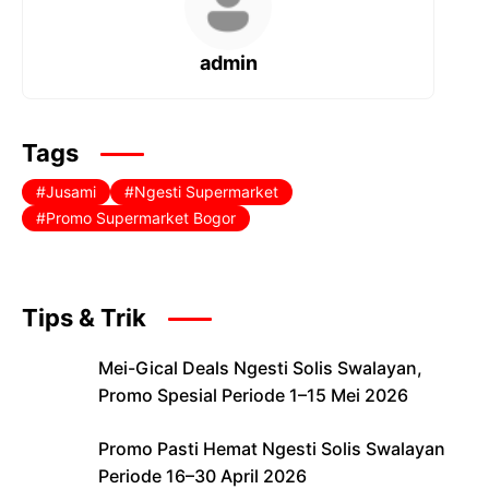
A
b
a
c
p
o
m
h
admin
p
o
at
k
Tags
Jusami
Ngesti Supermarket
Promo Supermarket Bogor
Tips & Trik
Mei-Gical Deals Ngesti Solis Swalayan,
Promo Spesial Periode 1–15 Mei 2026
Promo Pasti Hemat Ngesti Solis Swalayan
Periode 16–30 April 2026