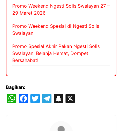
Promo Weekend Ngesti Solis Swalayan 27 –
29 Maret 2026
Promo Weekend Spesial di Ngesti Solis
Swalayan
Promo Spesial Akhir Pekan Ngesti Solis
Swalayan: Belanja Hemat, Dompet
Bersahabat!
Bagikan:
W
F
T
T
S
X
h
a
w
el
n
at
c
itt
e
a
s
e
er
gr
p