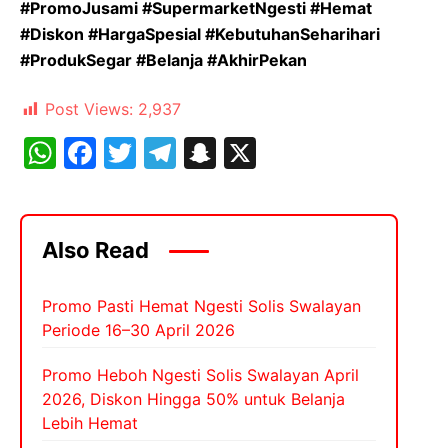
#PromoJusami #SupermarketNgesti #Hemat
#Diskon #HargaSpesial #KebutuhanSeharihari
#ProdukSegar #Belanja #AkhirPekan
Post Views:
2,937
W
F
T
T
S
X
h
a
w
el
n
at
c
itt
e
a
s
e
er
gr
p
Also Read
A
b
a
c
p
o
m
h
Promo Pasti Hemat Ngesti Solis Swalayan
Periode 16–30 April 2026
p
o
at
k
Promo Heboh Ngesti Solis Swalayan April
2026, Diskon Hingga 50% untuk Belanja
Lebih Hemat