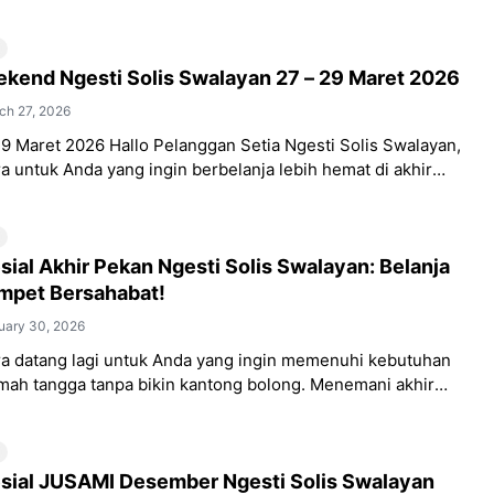
hadirkan promo spesial bertajuk
kend Ngesti Solis Swalayan 27 – 29 Maret 2026
ch 27, 2026
9 Maret 2026 Hallo Pelanggan Setia Ngesti Solis Swalayan,
 untuk Anda yang ingin berbelanja lebih hemat di akhir
 Solis kembali
ial Akhir Pekan Ngesti Solis Swalayan: Belanja
mpet Bersahabat!
uary 30, 2026
a datang lagi untuk Anda yang ingin memenuhi kebutuhan
mah tangga tanpa bikin kantong bolong. Menemani akhir
 kami menghadirkan PROMO
sial JUSAMI Desember Ngesti Solis Swalayan