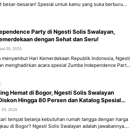
t besar-besaran! Spesial untuk kamu yang suka berburu
i Solis hadir dengan program JUSAMI
pendence Party di Ngesti Solis Swalayan,
emerdekaan dengan Sehat dan Seru!
ust 20, 2025
 menyambut Hari Kemerdekaan Republik Indonesia, Ngesti
an menghadirkan acara spesial Zumba Independence Party
30 Agustus 2025 mulai pukul 07.00 –
ling Hemat di Bogor, Ngesti Solis Swalayan
iskon Hingga 80 Persen dan Katalog Spesial
 23, 2025
ri tempat belanja kebutuhan rumah tangga dengan harga
ngkau di Bogor? Ngesti Solis Swalayan adalah jawabannya.
Jl. Sholeh Iskandar No. 91