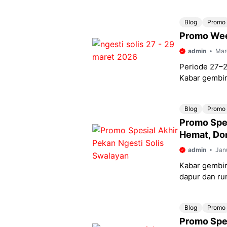
kembali meng
Blog
Promo
Promo Wee
admin
Mar
Periode 27–2
Kabar gembira
pekan. Ngesti
Blog
Promo
Promo Spes
Hemat, Do
admin
Jan
Kabar gembir
dapur dan ru
pekan Anda,
Blog
Promo
Promo Spe