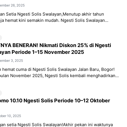
ember 26, 2025
an Setia Ngesti Solis Swalayan,Menutup akhir tahun
ja hemat kini semakin mudah. Ngesti Solis Swalayan
hadirkan Promo Spesial JUSAMI yang berlaku khusus
YA BENERAN! Nikmati Diskon 25% di Ngesti
layan Periode 1–15 November 2025
ember 3, 2025
n hemat cuma di Ngesti Solis Swalayan Jalan Baru, Bogor!
lan November 2025, Ngesti Solis kembali menghadirkan
l bertajuk “Discountnya Beneran 25%”
omo 10.10 Ngesti Solis Periode 10–12 Oktober
ober 10, 2025
an setia Ngesti Solis Swalayan!Akhir pekan ini waktunya