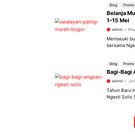
Blog
Promo
Belanja Mu
1–15 Mei
admin
May
Memasuki bul
bersama Nges
swalayan favo
Blog
Promo
Bagi-Bagi 
admin
Jan
Tahun Baru I
Ngesti Solis
BAGI-BAGI A