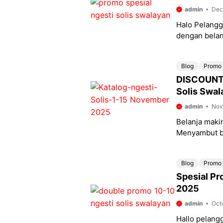
admin
Dec
Halo Pelangg
dengan belan
kembali meng
Blog
Promo
DISCOUNTN
Solis Swa
admin
Nov
Belanja maki
Menyambut bu
promo spesia
Blog
Promo
Spesial Pr
2025
admin
Oct
Hallo pelangg