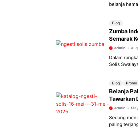
belanja hema
promo, Ngest
Blog
Zumba Inde
Semarak K
admin
Aug
Dalam rangka
Solis Swalay
pada Sabtu, 
Blog
Promo
Belanja Pa
Tawarkan D
Mei 2025
admin
May
Sedang menca
paling terja
Berlokasi di 