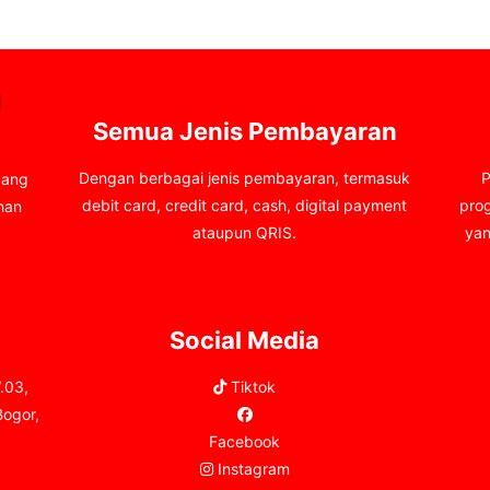
Semua Jenis Pembayaran
Dengan berbagai jenis pembayaran, termasuk
P
yang
debit card, credit card, cash, digital payment
pro
han
ataupun QRIS.
yan
Social Media
.03,
Tiktok
Bogor,
Facebook
Instagram