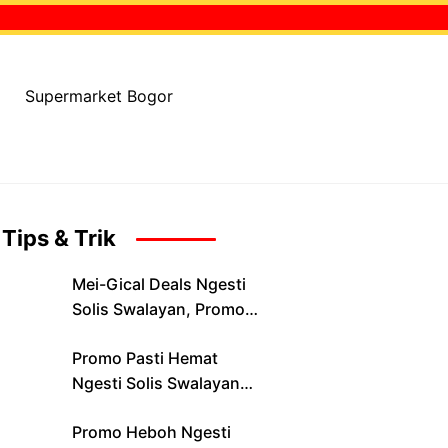
Supermarket Bogor
Tips & Trik
Mei-Gical Deals Ngesti
Solis Swalayan, Promo
Spesial Periode 1–15 Mei
Promo Pasti Hemat
2026
Ngesti Solis Swalayan
Periode 16–30 April 2026
Promo Heboh Ngesti