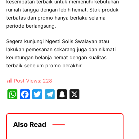
kesempatan terbaik untuk memenuhi kebutuhan
rumah tangga dengan lebih hemat. Stok produk
terbatas dan promo hanya berlaku selama
periode berlangsung.
Segera kunjungi Ngesti Solis Swalayan atau
lakukan pemesanan sekarang juga dan nikmati
keuntungan belanja hemat dengan kualitas
terbaik sebelum promo berakhir.
Post Views:
228
W
F
T
T
S
X
h
a
w
el
n
at
c
itt
e
a
s
e
er
gr
p
Also Read
A
b
a
c