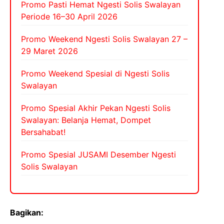
p
o
m
h
Promo Pasti Hemat Ngesti Solis Swalayan
Periode 16–30 April 2026
p
o
at
k
Promo Weekend Ngesti Solis Swalayan 27 –
29 Maret 2026
Promo Weekend Spesial di Ngesti Solis
Swalayan
Promo Spesial Akhir Pekan Ngesti Solis
Swalayan: Belanja Hemat, Dompet
Bersahabat!
Promo Spesial JUSAMI Desember Ngesti
Solis Swalayan
Bagikan: