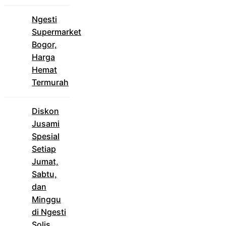
Ngesti
Supermarket
Bogor,
Harga
Hemat
Termurah
Diskon
Jusami
Spesial
Setiap
Jumat,
Sabtu,
dan
Minggu
di Ngesti
Solis