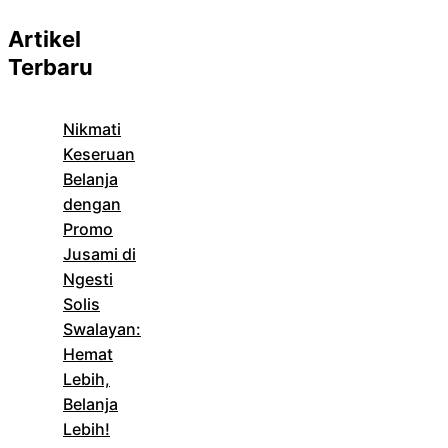
Artikel
Terbaru
Nikmati
Keseruan
Belanja
dengan
Promo
Jusami di
Ngesti
Solis
Swalayan:
Hemat
Lebih,
Belanja
Lebih!