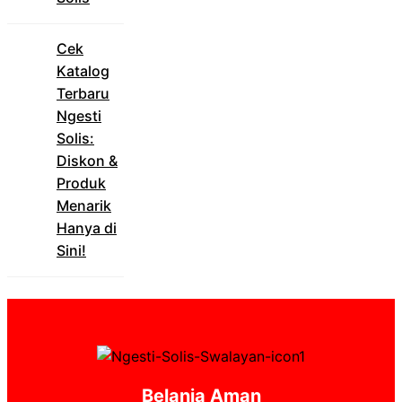
Cek
Katalog
Terbaru
Ngesti
Solis:
Diskon &
Produk
Menarik
Hanya di
Sini!
Belanja Aman