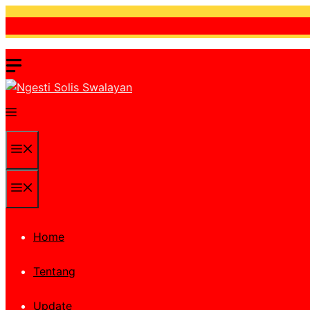
Skip
to
content
Menu
Menu
Home
Tentang
Update