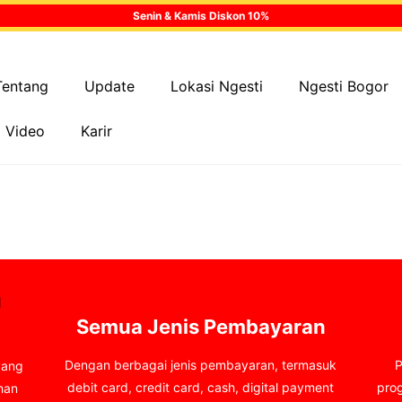
Senin & Kamis Diskon 10%
Tentang
Update
Lokasi Ngesti
Ngesti Bogor
Video
Karir
Semua Jenis Pembayaran
Dengan berbagai jenis pembayaran, termasuk
P
yang
debit card, credit card, cash, digital payment
pro
han