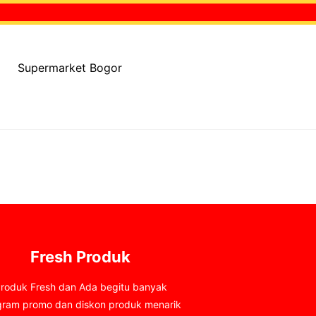
Supermarket Bogor
Fresh Produk
roduk Fresh dan Ada begitu banyak
gram promo dan diskon produk menarik